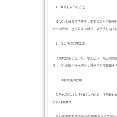
1，调整好自己的心态
接受脸上长痘痘的事实，不要每天对着镜子愁
种生活经历，坚信只要有耐心，会慢慢好起来
2，每天洗两到三次脸
洗脸次数多了也不好。早上起床，晚上睡觉的
脸，中性皮肤用冷水洗脸，当然还是要根据个
3，勤换枕头和枕巾
每天休息和枕头接触那么长时间，脸部接触的
防止细菌滋生。
另外患者不要挤压青春痘 把青春痘里的脓汁