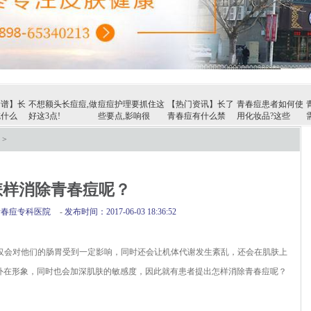
食谱】长
不想额头长痘痘,做
痘痘护理要抓住这
【热门资讯】长了
青春痘患者如何使
吃什么
好这3点!
些要点,影响很
青春痘有什么禁
用化妆品?这些
>
怎样消除青春痘呢？
青春痘专科医院
-
发布时间：2017-06-03 18:36:52
会对他们的肠胃受到一定影响，同时还会让机体代谢发生紊乱，还会在肌肤上
外在形象，同时也会加深肌肤的敏感度，因此就有患者提出怎样消除青春痘呢？