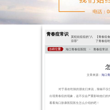
青春痘常识
莫犯祛痘痘的“八
【青春痘
宗罪”
了青春痘
痘痘找上门怎么
胸前长了痘痘有哪
海口青春痘医院
>
青春痘常识
办?有什么办法可
些预防方法?今
文章来源：
海口
对于喜欢吃辣的朋友们来说，辣椒不仅仅
出现青春痘的现象，这不仅会严重影响他们的
看看海口肤康医院医生怎么介绍的吧！