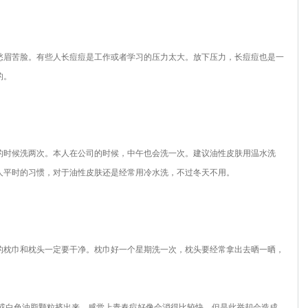
眉苦脸。有些人长痘痘是工作或者学习的压力太大。放下压力，长痘痘也是一
的。
时候洗两次。本人在公司的时候，中午也会洗一次。建议油性皮肤用温水洗
人平时的习惯，对于油性皮肤还是经常用冷水洗，不过冬天不用。
枕巾和枕头一定要干净。枕巾好一个星期洗一次，枕头要经常拿出去晒一晒，
或白色油脂颗粒挤出来，感觉上青春痘好像会消得比较快，但是此举却会造成