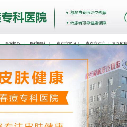
｜
医院概况
｜
医护团队
｜
青春痘常识
｜
青春痘治疗
｜
青春痘