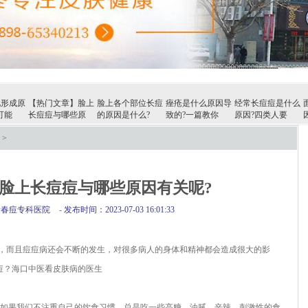
见形成原
【热门文章】脸上
脸上各个部位长痘
痤疮是什么原因导
经常长痘痘是什么
可能
长痘痘与哪些原
的原因是什么?
致的?一篇教你
原因?四类人要
>
脸上长痘痘与哪些原因有关呢?
青春痘专科医院
-
发布时间：2023-07-03 16:01:33
而且痘痘病还会不断的发生，对很多病人的身体和精神都会造成很大的影
痘？海口中医看皮肤病的医生
如果我们不注重自己的饮食习惯，总是吃一些高糖、油腻、辛辣、刺激性的食